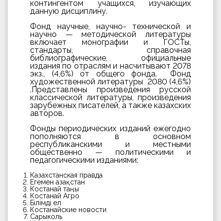
контингентом учащихся, изучающих
данную дисциплину.
Фонд научные, научно- технической и
научно — методической литературы
включает монографии и ГОСТы,
стандарты, справочная
библиографические, официальные
издания по отраслям и насчитывают 2078
экз., (4,6%) от общего фонда. Фонд
художественной литературы 2080 (4,6%)
.Представлены произведения русской
классической литературы, произведения
зарубежных писателей, а также казахских
авторов.
Фонды периодических изданий ежегодно
пополняются в основном
республиканскими и местными
общественно — политическими и
педагогическими изданиями:
Казахстанская правда
Егемен Қазақстан
Костанай таңы
Костанай Агро
Білімді ел
Костанайские новости
Сарыколь