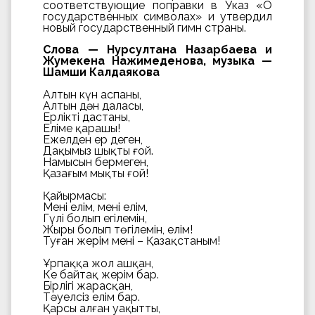
соответствующие поправки в Указ «О
государственных символах» и утвердил
новый государственный гимн страны.
Слова — Нурсултана Назарбаева и
Жумекена Нажимеденова, музыка —
Шамши Калдаякова
Алтын күн аспаны,
Алтын дән даласы,
Ерліктің дастаны,
Еліме қарашы!
Ежелден ер деген,
Даңқымыз шықты ғой.
Намысын бермеген,
Қазағым мықты ғой!
Қайырмасы:
Менің елім, менің елім,
Гүлің болып егілемін,
Жырың болып төгілемін, елім!
Туған жерім менің – Қазақстаным!
Ұрпаққа жол ашқан,
Кең байтақ жерім бар.
Бірлігі жарасқан,
Тәуелсіз елім бар.
Қарсы алған уақытты,