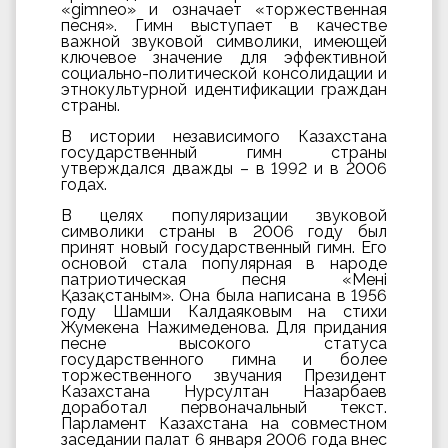
«gimneo» и означает «торжественная
песня». Гимн выступает в качестве
важной звуковой символики, имеющей
ключевое значение для эффективной
социально-политической консолидации и
этнокультурной идентификации граждан
страны.
В истории независимого Казахстана
государственный гимн страны
утверждался дважды – в 1992 и в 2006
годах.
В целях популяризации звуковой
символики страны в 2006 году был
принят новый государственный гимн. Его
основой стала популярная в народе
патриотическая песня «Менiң
Қазақстаным». Она была написана в 1956
году Шамши Калдаяковым на стихи
Жумекена Нажимеденова. Для придания
песне высокого статуса
государственного гимна и более
торжественного звучания Президент
Казахстана Нурсултан Назарбаев
доработал первоначальный текст.
Парламент Казахстана на совместном
заседании палат 6 января 2006 года внес