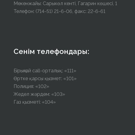
Мекенжайы: Сарыкөл кенті, Гагарин көшесі, 1
Телефон: (714-51) 21-6-06, факс: 22-6-61
Сенім телефондары:
Бірыңғай call-орталық: «111»
Өртке қарсы қызмет: «101»
Полиция: «102»
Жедел жәрдем: «103»
Газ қызметі: «104»