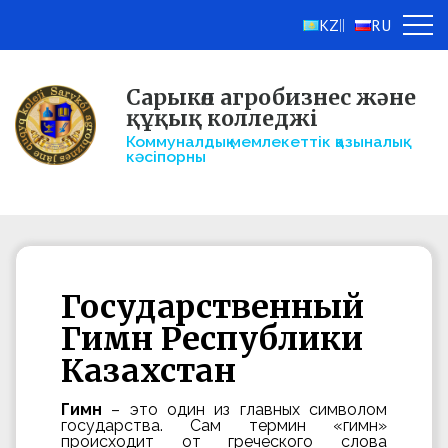
KZ
RU
||
Сарыкөл агробизнес және
құқық колледжі
Коммуналдық мемлекеттік қазыналық
кәсіпорны
Государственный
Гимн Республики
Казахстан
Гимн
– это один из главных символом
государства. Сам термин «гимн»
происходит от греческого слова