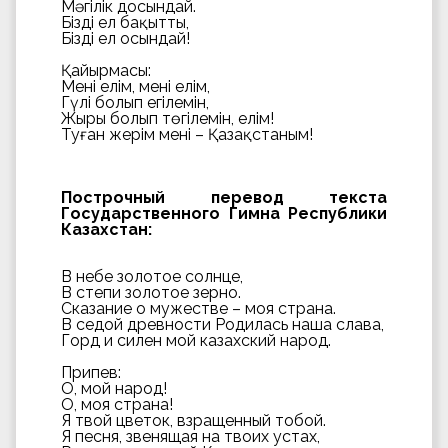
Мәңгілік досындай.
Біздің ел бақытты,
Біздің ел осындай!
Қайырмасы:
Менің елім, менің елім,
Гүлің болып егілемін,
Жырың болып төгілемін, елім!
Туған жерім менің – Қазақстаным!
Построчный перевод текста
Государственного Гимна Республики
Казахстан:
В небе золотое солнце,
В степи золотое зерно.
Сказание о мужестве – моя страна.
В седой древности Родилась наша слава,
Горд и силен мой казахский народ.
Припев:
О, мой народ!
О, моя страна!
Я твой цветок, взращенный тобой.
Я песня, звенящая на твоих устах,