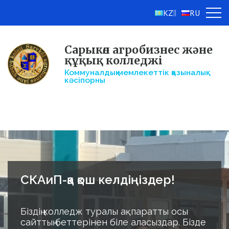
KZ
RU
||
Сарыкөл агробизнес және
құқық колледжі
Коммуналдық мемлекеттік қазыналық
кәсіпорны
СКАиП-қа қош келдіңіздер!
Біздің колледж туралы ақпаратты осы
сайттың беттерінен біле аласыздар. Бізде