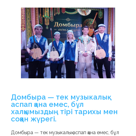
Домбыра — тек музыкалық
аспап қана емес, бұл
халқымыздың тірі тарихы мен
соққан жүрегі.
Домбыра — тек музыкалық аспап қана емес, бұл