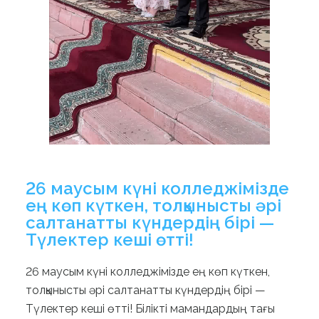
26 маусым күні колледжімізде
ең көп күткен, толқынысты әрі
салтанатты күндердің бірі —
Түлектер кеші өтті!
26 маусым күні колледжімізде ең көп күткен,
толқынысты әрі салтанатты күндердің бірі —
Түлектер кеші өтті! Білікті мамандардың тағы