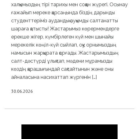
халқымыздың тірі тарихы мен соққан жүрегі. Осынау
ғажайып мереке қарсаңында біздің дарынды
студенттеріміз аудандық ауқымды салтанатты
шараға қатысты! Жастарымыз көрермендерге
ерекше жігер, күмбірлеген күй мен шынайы
мерекелік көңіл-күй сыйлап, оқу орнымыздың
намысын жарқырата қорғады. Жастарымыздың
салт-дәстүрді ұлықтап, мәдени мұрамызды
көздің қарашығындай сақтайтынын және оны
айналасына насихаттап жүргенін […]
30.06.2026