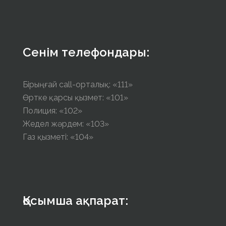
Сенім телефондары:
Бірыңғай call-орталық: «111»
Өртке қарсы қызмет: «101»
Полиция: «102»
Жедел жәрдем: «103»
Газ қызметі: «104»
Қосымша ақпарат: