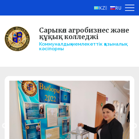
KZ
RU
||
Сарыкөл агробизнес және
құқық колледжі
Коммуналдық мемлекеттік қазыналық
кәсіпорны