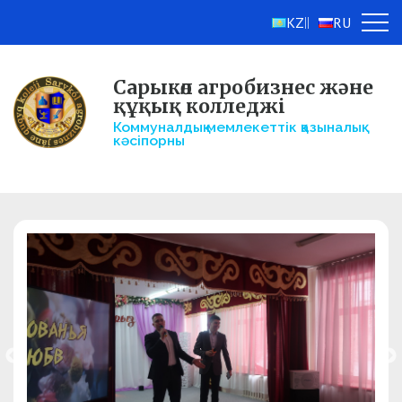
KZ
RU
||
Сарыкөл агробизнес және
құқық колледжі
Коммуналдық мемлекеттік қазыналық
кәсіпорны