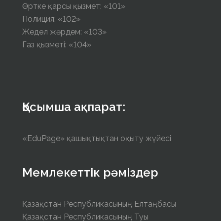
Өртке қарсы қызмет: «101»
Полиция: «102»
Жедел жәрдем: «103»
Газ қызметі: «104»
Қосымша ақпарат:
«EduPage» қашықтықтан оқыту жүйесі
Мемлекеттік рәміздер
Қазақстан Республикасының Елтаңбасы
Қазақстан Республикасының Туы