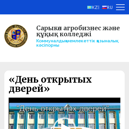
KZ
RU
||
Сарыкөл агробизнес және
құқық колледжі
Коммуналдық мемлекеттік қазыналық
кәсіпорны
«День открытых
дверей»
Видеоплеер