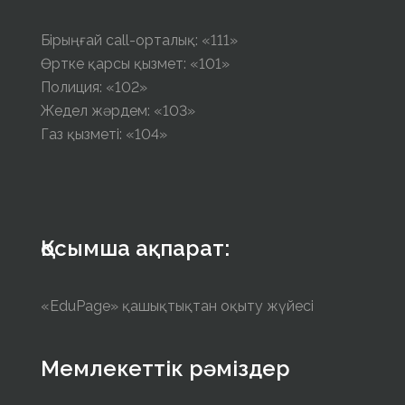
Бірыңғай call-орталық: «111»
Өртке қарсы қызмет: «101»
Полиция: «102»
Жедел жәрдем: «103»
Газ қызметі: «104»
Қосымша ақпарат:
«EduPage» қашықтықтан оқыту жүйесі
Мемлекеттік рәміздер