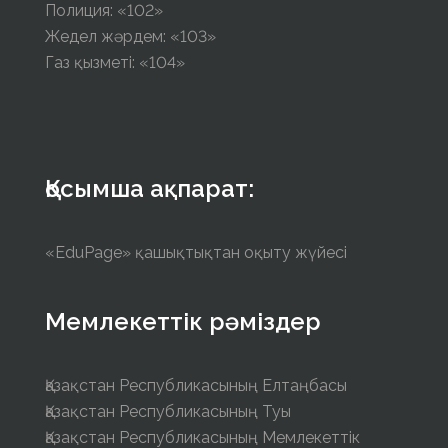
Полиция: «102»
Жедел жәрдем: «103»
Газ қызметі: «104»
Қосымша ақпарат:
«EduPage» қашықтықтан оқыту жүйесі
Мемлекеттік рәміздер
Қазақстан Республикасының Елтаңбасы
Қазақстан Республикасының Туы
Қазақстан Республикасының Мемлекеттік