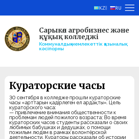
KZ
RU
||
Сарыкөл агробизнес және
құқық колледжі
Коммуналдық мемлекеттік қазыналық
кәсіпорны
Кураторские часы
30 сентября в колледже прошли кураторские
часы «Қарттарын қадірлеген ел ардақты». Цель
кураторского часа:
— привлечение внимания общественности к
проблемам людей пожилого возраста; Во время
кураторских часов студенты рассказали о своих
любимых бабушках и дедушках, о помощи
пожилым людям в рамках волонтёрской
деятельности. Кураторы рассказали об истории