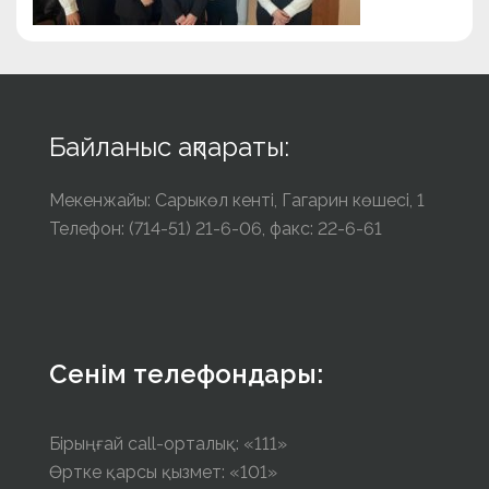
Байланыс ақпараты:
Мекенжайы: Сарыкөл кенті, Гагарин көшесі, 1
Телефон: (714-51) 21-6-06, факс: 22-6-61
Сенім телефондары:
Бірыңғай call-орталық: «111»
Өртке қарсы қызмет: «101»