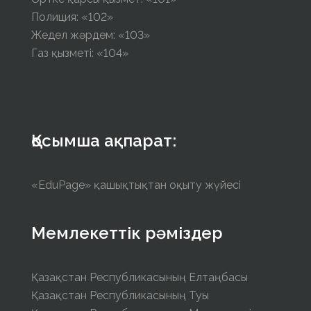
Полиция: «102»
Жедел жәрдем: «103»
Газ қызметі: «104»
Қосымша ақпарат:
«EduPage» қашықтықтан оқыту жүйесі
Мемлекеттік рәміздер
Қазақстан Республикасының Елтаңбасы
Қазақстан Республикасының Туы