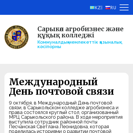
KZ
RU
||
Сарыкөл агробизнес және
құқық колледжі
Коммуналдық мемлекеттік қазыналық
кәсіпорны
Международный
День почтовой связи
9 октября, в Международный День почтовой
связи, в Сарыкольском колледже агробизнеса и
права состоялся круглый стол, организованный
МРЦ Сарыкольского района. В ходе мероприятия
выступила сотрудник районной почты
Песчанская Светлана Леонидовна, которая
поделилась историями о развитии почтовой