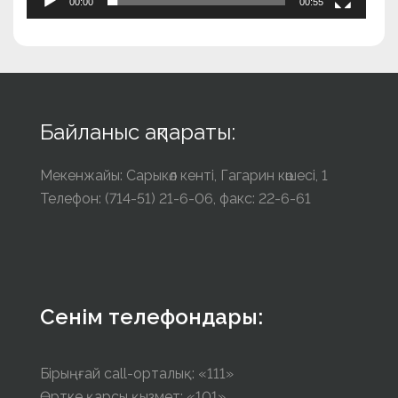
00:00
00:55
Байланыс ақпараты:
Мекенжайы: Сарыкөл кенті, Гагарин көшесі, 1
Телефон: (714-51) 21-6-06, факс: 22-6-61
Сенім телефондары:
Бірыңғай call-орталық: «111»
Өртке қарсы қызмет: «101»