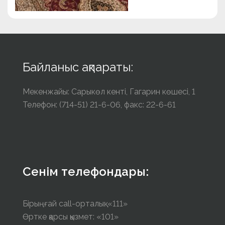
Байланыс ақпараты:
Мекенжайы: Сарыкөл кенті, Гагарин көшесі, 1
Телефон: (714-51) 21-6-06, факс: 22-6-61
Сенім телефондары:
Бірыңғай call-орталық: «111»
Өртке қарсы қызмет: «101»