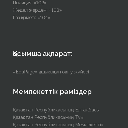
Полиция: «102»
Жедел жәрдем: «103»
Газ қызметі: «104»
Қосымша ақпарат:
«EduPage» қашықтықтан оқыту жүйесі
Мемлекеттік рәміздер
Қазақстан Республикасының Елтаңбасы
Қазақстан Республикасының Туы
Қазақстан Республикасының Мемлекеттік