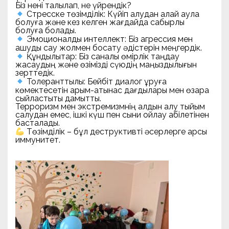
Біз нені талқылап, не үйрендік?
Стресске төзімділік: Күйіп қалудан қалай аулақ
болуға және кез келген жағдайда сабырлы
болуға болады.
Эмоционалды интеллект: Біз агрессия мен
ашуды сау жолмен босату әдістерін меңгердік.
Құндылықтар: Біз саналы өмірлік таңдау
жасаудың және өзімізді сүюдің маңыздылығын
зерттедік.
Толеранттылық: Бейбіт диалог құруға
көмектесетін қарым-қатынас дағдылары мен өзара
сыйластықты дамыттық.
Терроризм мен экстремизмнің алдын алу тыйым
салудан емес, ішкі күш пен сыни ойлау қабілетінен
басталады.
Төзімділік – бұл деструктивті әсерлерге қарсы
иммунитет.