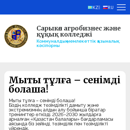
KZ
RU
||
Сарыкөл агробизнес және
құқық колледжі
Коммуналдық мемлекеттік қазыналық
кәсіпорны
Мықты тұлға – сенімді
болашақ!
Мықты тұлға – сенімді болашақ!
Біздің колледж төзімділікті дамыту және
экстремизмнің алдын алу бойынша бірқатар
тренингтер өткізді. 2026–2030 жылдарға
арналған «Қазақстан балалары» бағдарламасы
аясында біз зейінді, төзімділік пен төзімділікті
үйрендік.