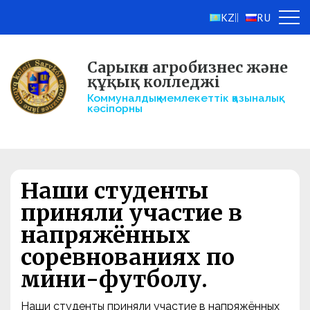
KZ
RU
||
Сарыкөл агробизнес және
құқық колледжі
Коммуналдық мемлекеттік қазыналық
кәсіпорны
Наши студенты
приняли участие в
напряжённых
соревнованиях по
мини-футболу.
Наши студенты приняли участие в напряжённых