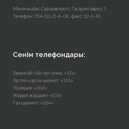
Мекенжайы: Сарыкөл кенті, Гагарин көшесі, 1
Телефон: (714-51) 21-6-06, факс: 22-6-61
Сенім телефондары:
Бірыңғай call-орталық: «111»
Өртке қарсы қызмет: «101»
Полиция: «102»
Жедел жәрдем: «103»
Газ қызметі: «104»