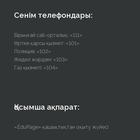
Сенім телефондары:
Бірыңғай call-орталық: «111»
Өртке қарсы қызмет: «101»
Полиция: «102»
Жедел жәрдем: «103»
Газ қызметі: «104»
Қосымша ақпарат:
«EduPage» қашықтықтан оқыту жүйесі