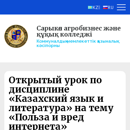
KZ
RU
||
Сарыкөл агробизнес және
құқық колледжі
Коммуналдық мемлекеттік қазыналық
кәсіпорны
Открытый урок по
дисциплине
«Казахский язык и
литература» на тему
«Польза и вред
интернета»