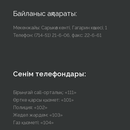
Байланыс ақпараты:
Мекенжайы: Сарыкөл кенті, Гагарин көшесі, 1
Телефон: (714-51) 21-6-06, факс: 22-6-61
Сенім телефондары:
Бірыңғай call-орталық: «111»
Өртке қарсы қызмет: «101»
Полиция: «102»
Жедел жәрдем: «103»
Газ қызметі: «104»