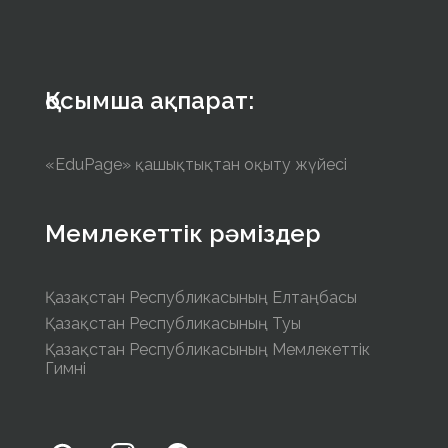
Қосымша ақпарат:
«EduPage» қашықтықтан оқыту жүйесі
Мемлекеттік рәміздер
Қазақстан Республикасының Елтаңбасы
Қазақстан Республикасының Туы
Қазақстан Республикасының Мемлекеттік
Гимні