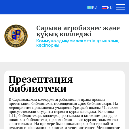
KZ
RU
||
Сарыкөл агробизнес және
құқық колледжі
Коммуналдық мемлекеттік қазыналық
кәсіпорны
Презентация
библиотеки
В Сарыкольском колледже агробизнеса и права прошла
презентация библиотеки, посвященная Дню библиотекаря. На
мероприятие приглашены учащиеся Урицкой школы #1, также
присутствовали студенты первого курса колледжа. Кочетова
Т.П., библиотекарь колледжа, рассказала о книжном фонде, о
новинках библиотеки, прошла блиц — экскурсия, знакомство
с выставками. На примере было показано,как быстро найти
нужную информацию в книгах и через интернет. Мероприятие