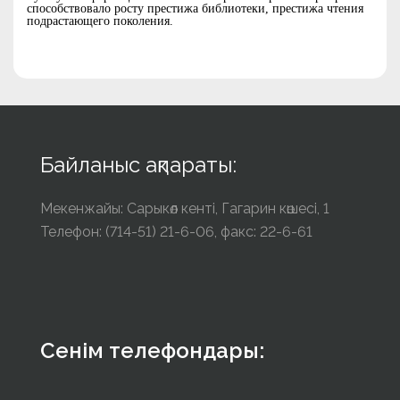
способствовало росту престижа библиотеки, престижа чтения
подрастающего поколения.
Байланыс ақпараты:
Мекенжайы: Сарыкөл кенті, Гагарин көшесі, 1
Телефон: (714-51) 21-6-06, факс: 22-6-61
Сенім телефондары: