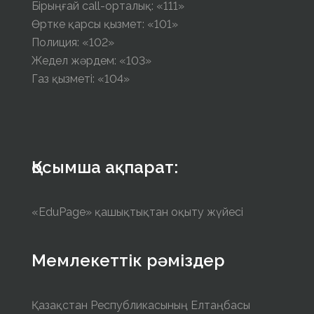
Бірыңғай call-орталық: «111»
Өртке қарсы қызмет: «101»
Полиция: «102»
Жедел жәрдем: «103»
Газ қызметі: «104»
Қосымша ақпарат:
«EduPage» қашықтықтан оқыту жүйесі
Мемлекеттік рәміздер
Қазақстан Республикасының Елтаңбасы