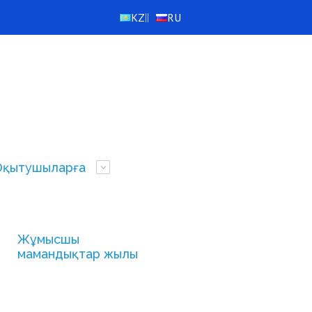
KZ
RU
||
Оқытушыларға
Жұмысшы
мамандықтар жылы