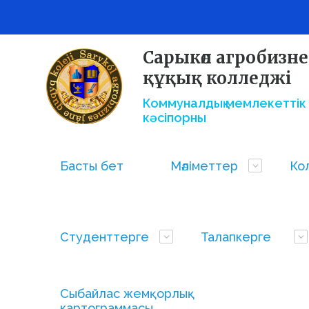
Сарыкөл агробизне
құқық колледжі
Коммуналдық мемлекеттік 
кәсіпорны
Басты бет
Мәліметтер
Ко
Студенттерге
Талапкерге
Сыбайлас жемқорлық
картограммасы