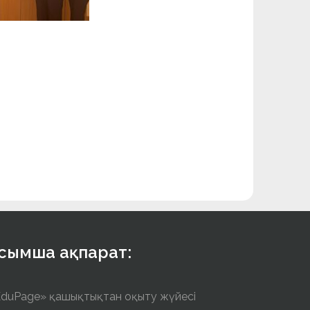
осымша ақпарат:
duPage» қашықтықтан оқыту жүйесі