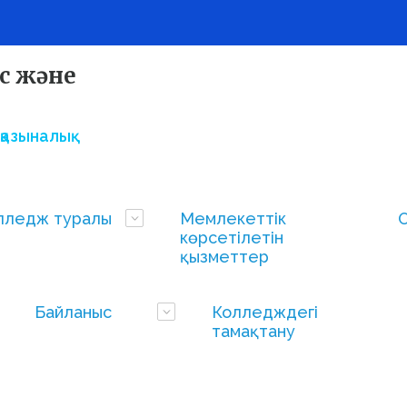
с және
қазыналық
лледж туралы
Мемлекеттік
көрсетілетін
қызметтер
Байланыс
Колледждегі
тамақтану