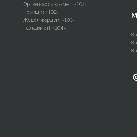
Өртке қарсы қызмет: «101»
Полиция: «102»
М
Жедел жәрдем: «103»
Газ қызметі: «104»
Қа
Қа
Қа