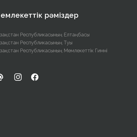
емлекеттік рәміздер
зақстан Республикасының Елтаңбасы
зақстан Республикасының Туы
зақстан Республикасының Мемлекеттік Гимні