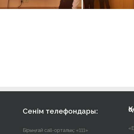
Қ
Сенім телефондары:
«E
Бірыңғай call-орталық: «111»