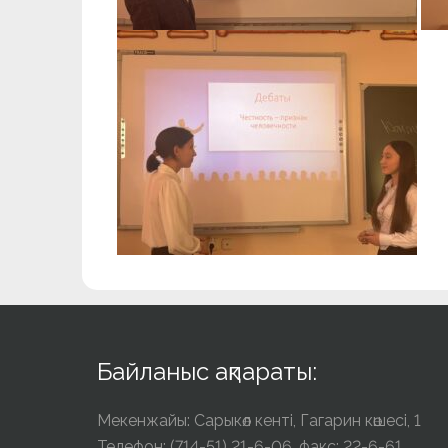
Байланыс ақпараты:
Мекенжайы: Сарыкөл кенті, Гагарин көшесі, 1
Телефон: (714-51) 21-6-06, факс: 22-6-61