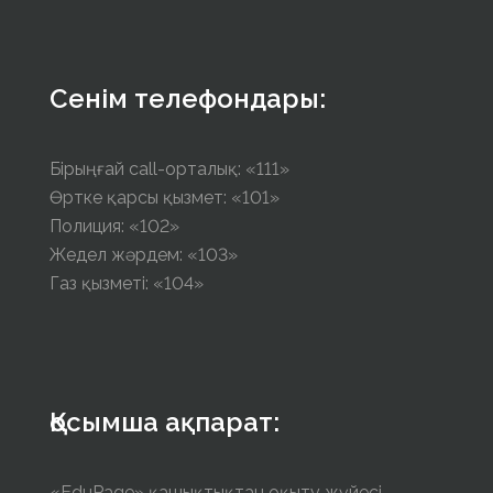
Сенім телефондары:
Бірыңғай call-орталық: «111»
Өртке қарсы қызмет: «101»
Полиция: «102»
Жедел жәрдем: «103»
Газ қызметі: «104»
Қосымша ақпарат:
«EduPage» қашықтықтан оқыту жүйесі