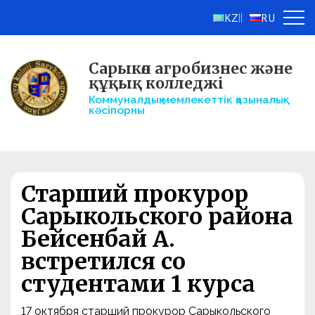
KZ
RU
||
Сарыкөл агробизнес және
құқық колледжі
Коммуналдық мемлекеттік қазыналық
кәсіпорны
Старший прокурор
Сарыкольского района
Бейсенбай А.
встретился со
студентами 1 курса
17 октября старший прокурор Сарыкольского