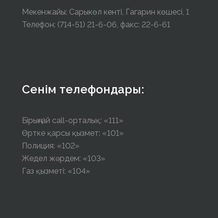
Мекенжайы: Сарыкөл кенті, Гагарин көшесі, 1
Телефон: (714-51) 21-6-06, факс: 22-6-61
Сенім телефондары:
Бірыңғай call-орталық: «111»
Өртке қарсы қызмет: «101»
Полиция: «102»
Жедел жәрдем: «103»
Газ қызметі: «104»