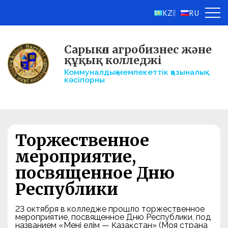
KZ
RU
||
Сарыкөл агробизнес және
құқық колледжі
Коммуналдық мемлекеттік қазыналық
кәсіпорны
Торжественное
мероприятие,
посвященное Дню
Республики
23 октября в колледже прошло торжественное
мероприятие, посвященное Дню Республики, под
названием «Менің елім — Қазақстан» (Моя страна