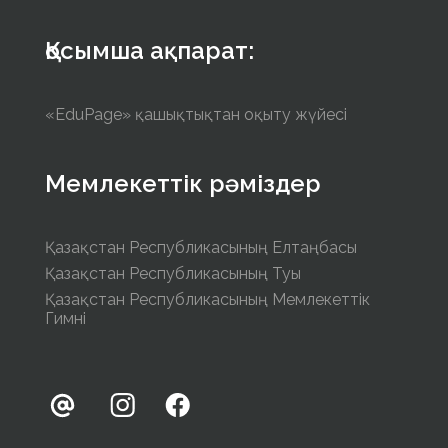
Қосымша ақпарат:
«EduPage» қашықтықтан оқыту жүйесі
Мемлекеттік рәміздер
Қазақстан Республикасының Елтаңбасы
Қазақстан Республикасының Туы
Қазақстан Республикасының Мемлекеттік
Гимні