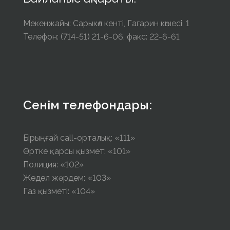
Мекенжайы: Сарыкөл кенті, Гагарин көшесі, 1
Телефон: (714-51) 21-6-06, факс: 22-6-61
Сенім телефондары:
Бірыңғай call-орталық: «111»
Өртке қарсы қызмет: «101»
Полиция: «102»
Жедел жәрдем: «103»
Газ қызметі: «104»