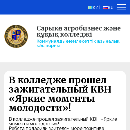
KZ
RU
||
Сарыкөл агробизнес және
құқық колледжі
Коммуналдық мемлекеттік қазыналық
кәсіпорны
В колледже прошел
зажигательный КВН
«Яркие моменты
молодости»!
В колледже прошел зажигательный КВН «Яркие
моменты молодости»!
Ребята подарили зрителям море позитива,